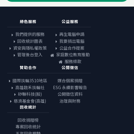
綠色服務
公益服務
我們提供的服務
再生電腦申請
回收統計圖表
我要捐出電腦
資安與隱私權政策
公益合作提案
管理後台登入
家庭數位教育推動
服務條款
贊助合作
公開徵信
國際扶輪3510地區
媒合個案捐贈
高雄啟禾扶輪社
ESG 永續影響報告
矽聯科技(股)
公開徵信資料
慈濟基金會(高雄)
治理與財務
回收統計
回收捐贈榜
專案回收統計
五年回收趨勢