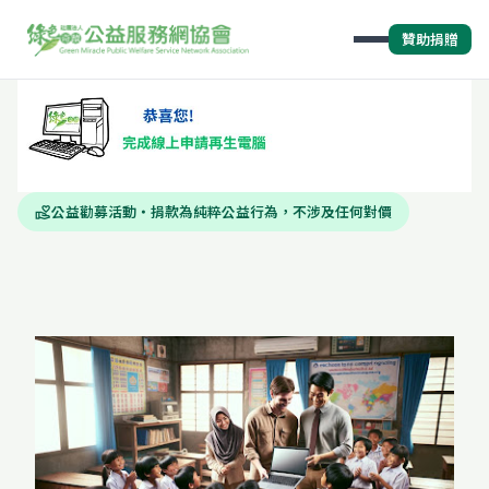
贊助捐贈
公益勸募活動・捐款為純粹公益行為，不涉及任何對價
volunteer_activism