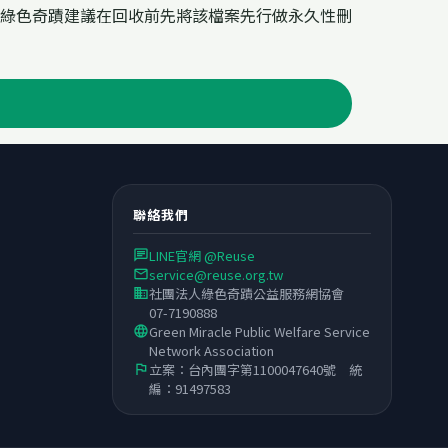
綠色奇蹟建議在回收前先將該檔案先行做永久性刪
聯絡我們
LINE官網 @Reuse
chat
service@reuse.org.tw
email
社團法人綠色奇蹟公益服務網協會
business
07-7190888
Green Miracle Public Welfare Service
language
Network Association
立案：台內團字第1100047640號 統
flag
編：91497583