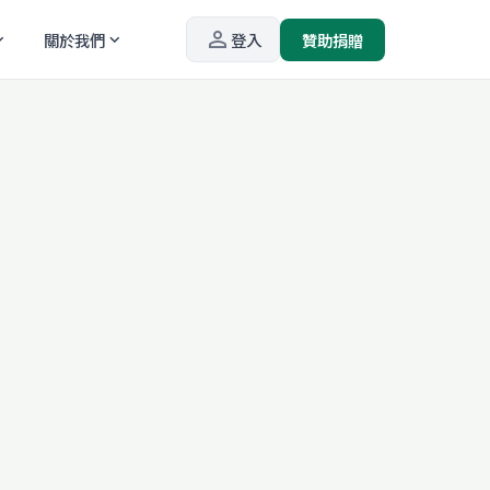
person_outline
關於我們
登入
贊助捐贈
_more
expand_more