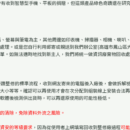
偶會有收到智慧型手機、平板的捐贈，但這類產品綠色奇蹟還在研
電腦、螢幕與筆電為主，其他周邊如印表機、掃描器、相機、喇叭
理。或是您自行利用郵寄或親送到我們辦公室(高雄市鳳山區光遠路2
單。如無法適時地找到新主人，我們將統一做資訊廢棄物回收處
色奇蹟整修的標準流程，收到網友寄來的電腦後入廠後，會做拆解
大小等等。確認可以再使用才會在次分配到組裝線上安裝合法再
軟體後檢測供出貨時，可以再還原使用的可能性極低。
的清除，免除資料外流之風險。
資安的等級要求
，因為從使用者上網填寫回收到整修廠過程
可能