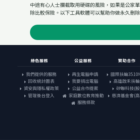
中途有心人士攔截取用硬碟的風險，如果是公家單
除比較保險。以下工具軟體可以幫助你做永久刪除
綠色服務
公益服務
贊助合作
我們提供的服務
再生電腦申請
國際扶輪3510
回收統計圖表
我要捐出電腦
高雄啟禾扶輪
資安與隱私權政策
公益合作提案
矽聯科技(股
管理後台登入
家庭數位教育推動
慈濟基金會(高
服務條款