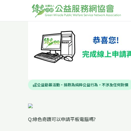
公益勸募活動・捐款為純粹公益行為，不涉及任何對價
volunteer_activism
Q:綠色奇蹟可以申請平板電腦嗎?