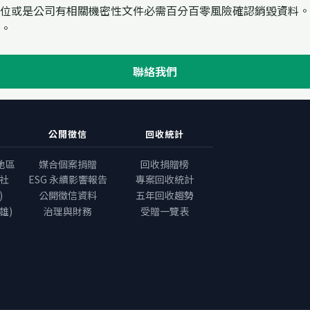
位或是公司有相關機密性文件必需百分百零風險確認銷毀資料。
。
聯絡我們
公開徵信
回收統計
地區
媒合個案捐贈
回收捐贈榜
社
ESG 永續影響報告
專案回收統計
)
公開徵信資料
五年回收趨勢
雄)
治理與財務
受贈一覽表