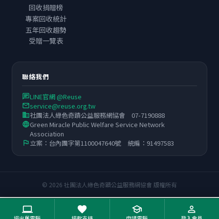
回收捐贈榜
專案回收統計
五年回收趨勢
受贈一覽表
聯絡我們
LINE官網 @Reuse
chat
service@reuse.org.tw
email
社團法人綠色奇蹟公益服務網協會 07-7190888
business
Green Miracle Public Welfare Service Network
language
Association
立案：台內團字第1100047640號 統編：91497583
flag
© 2026 社團法人綠色奇蹟公益服務網協會 版權所有
computer
favorite
school
person_outline
捐出舊電腦
捐款支持
申請電腦
登入會員