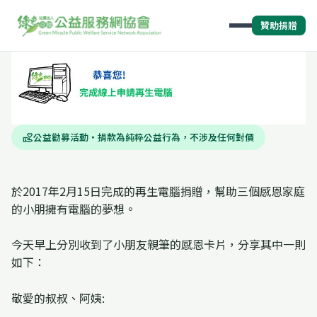
贊助捐贈
公益勸募活動・捐款為純粹公益行為，不涉及任何對價
volunteer_activism
於2017年2月15日完成的再生電腦捐贈，幫助三個感恩家庭
的小朋擁有電腦的夢想。
今天早上分別收到了小朋友親筆的感恩卡片，分享其中一則
如下：
敬愛的叔叔、阿姨: